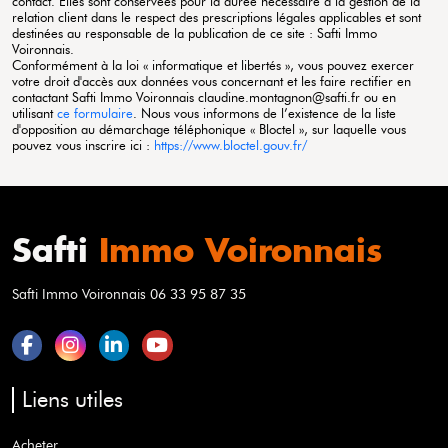
contact. Elles sont conservées pour la durée nécessaire à la gestion de la
relation client dans le respect des prescriptions légales applicables et sont
destinées au responsable de la publication de ce site : Safti
Immo
Voironnais
.
Conformément à la loi « informatique et libertés », vous pouvez exercer
votre droit d'accès aux données vous concernant et les faire rectifier en
contactant Safti
Immo Voironnais
claudine.montagnon@safti.fr ou en
utilisant
ce formulaire
. Nous vous informons de l’existence de la liste
d'opposition au démarchage téléphonique « Bloctel », sur laquelle vous
pouvez vous inscrire ici :
https://www.bloctel.gouv.fr/
Safti
Immo Voironnais
Safti Immo Voironnais 06 33 95 87 35
Liens utiles
Acheter