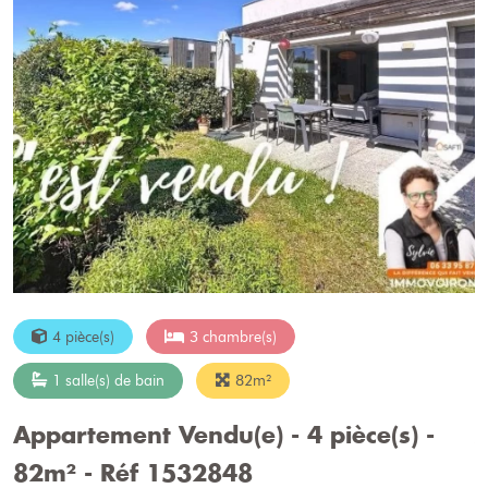
4 pièce(s)
3 chambre(s)
1 salle(s) de bain
82m²
Appartement Vendu(e) - 4 pièce(s) -
A
82m² - Réf 1532848