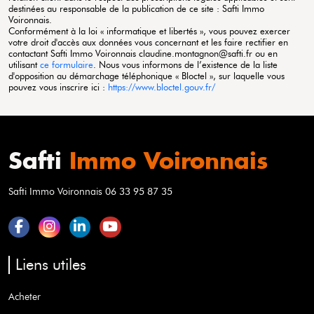
destinées au responsable de la publication de ce site : Safti
Immo
Voironnais
.
Conformément à la loi « informatique et libertés », vous pouvez exercer
votre droit d'accès aux données vous concernant et les faire rectifier en
contactant Safti
Immo Voironnais
claudine.montagnon@safti.fr ou en
utilisant
ce formulaire
. Nous vous informons de l’existence de la liste
d'opposition au démarchage téléphonique « Bloctel », sur laquelle vous
pouvez vous inscrire ici :
https://www.bloctel.gouv.fr/
Safti
Immo Voironnais
Safti Immo Voironnais 06 33 95 87 35
Liens utiles
Acheter