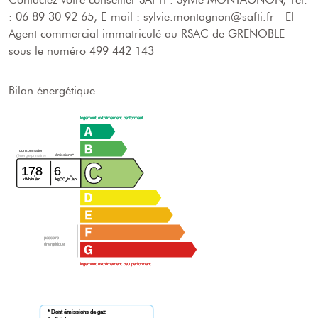
: 06 89 30 92 65, E-mail : sylvie.montagnon@safti.fr - EI -
Agent commercial immatriculé au RSAC de GRENOBLE
sous le numéro 499 442 143
Bilan énergétique
logement extrêmement performant
consommation
émissions*
(énergie primaire)
178
6
²
²
kWh/m
/an
kgCO
/m
/an
2
passoire
énergétique
logement extrêmement peu performant
* Dont émissions de gaz