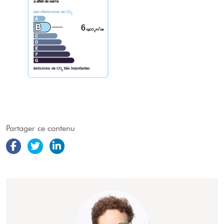
à effet de serre
peu d'émissions de CO
2
6
²
kgCO
/m
/an
2
émissions de CO
très importantes
2
Partager ce contenu