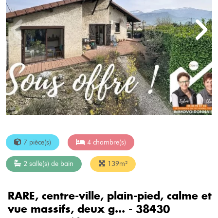
7 pièce(s)
4 chambre(s)
2 salle(s) de bain
139m²
RARE, centre-ville, plain-pied, calme et
vue massifs, deux g... - 38430