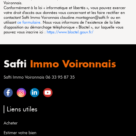
Voironnais
.
Conformément à la loi « informatique et libertés », vous pouvez exercer
votre droit d'accès aux données vous concernant et les faire rectifier en
contactant Safti
Immo Voironnais
claudine.montagnon@safti.fr ou en
utilisant
ce formulaire
. Nous vous informons de l’existence de la liste
d'opposition au démarchage téléphonique « Bloctel », sur laquelle vous
pouvez vous inscrire ici :
https://www.bloctel.gouv.fr/
Safti
Immo Voironnais
Safti Immo Voironnais 06 33 95 87 35
Liens utiles
Acheter
Estimer votre bien