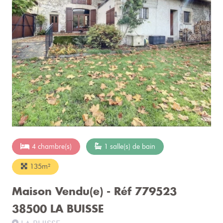
4 chambre(s)
1 salle(s) de bain
135m²
Maison Vendu(e) - Réf 779523
38500 LA BUISSE