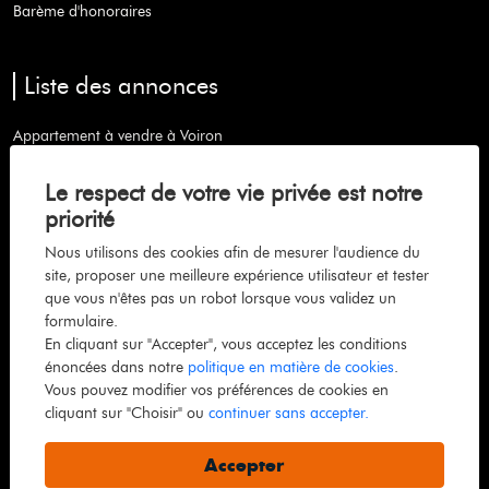
Barème d'honoraires
Liste des annonces
Appartement à vendre à Voiron
Maison à vendre à Coublevie
Le respect de votre vie privée est notre
Maison à vendre à Saint-etienne-de-crossey
priorité
Maison à vendre à Chabons
Nous utilisons des cookies afin de mesurer l'audience du
site, proposer une meilleure expérience utilisateur et tester
Appartement à vendre à Grenoble
que vous n'êtes pas un robot lorsque vous validez un
Appartement à vendre à Lans-en-vercors
formulaire.
En cliquant sur "Accepter", vous acceptez les conditions
Maison à vendre à La murette
énoncées dans notre
politique en matière de cookies
.
Maison à vendre à Beaurepaire
Vous pouvez modifier vos préférences de cookies en
cliquant sur "Choisir" ou
continuer sans accepter.
Maison à vendre à Moirans
Maison à vendre à Saint-jean-de-moirans
Accepter