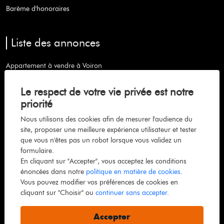
Barème d'honoraires
Liste des annonces
Appartement à vendre à Voiron
Maison à vendre à Coublevie
Le respect de votre vie privée est notre
Maison à vendre à Saint-etienne-de-crossey
priorité
Maison à vendre à Chabons
Nous utilisons des cookies afin de mesurer l'audience du
site, proposer une meilleure expérience utilisateur et tester
Appartement à vendre à Grenoble
que vous n'êtes pas un robot lorsque vous validez un
Appartement à vendre à Lans-en-vercors
formulaire.
En cliquant sur "Accepter", vous acceptez les conditions
Maison à vendre à La murette
énoncées dans notre
politique en matière de cookies
.
Maison à vendre à Beaurepaire
Vous pouvez modifier vos préférences de cookies en
cliquant sur "Choisir" ou
continuer sans accepter.
Maison à vendre à Moirans
Maison à vendre à Saint-jean-de-moirans
Accepter