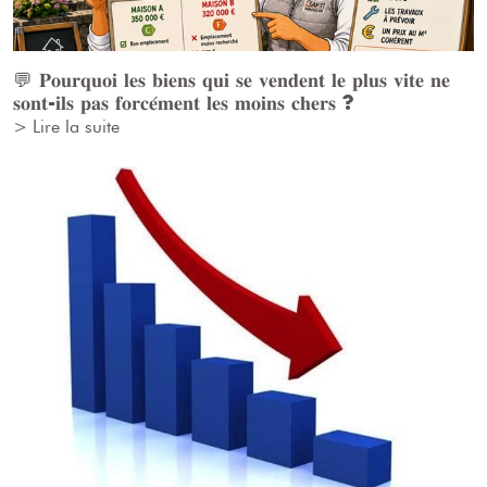
💬 𝐏𝐨𝐮𝐫𝐪𝐮𝐨𝐢 𝐥𝐞𝐬 𝐛𝐢𝐞𝐧𝐬 𝐪𝐮𝐢 𝐬𝐞 𝐯𝐞𝐧𝐝𝐞𝐧𝐭 𝐥𝐞 𝐩𝐥𝐮𝐬 𝐯𝐢𝐭𝐞 𝐧𝐞
𝐬𝐨𝐧𝐭-𝐢𝐥𝐬 𝐩𝐚𝐬 𝐟𝐨𝐫𝐜𝐞́𝐦𝐞𝐧𝐭 𝐥𝐞𝐬 𝐦𝐨𝐢𝐧𝐬 𝐜𝐡𝐞𝐫𝐬 ?
> Lire la suite